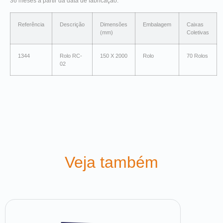
36 meses a partir da data de fabricação.
Referência
Descrição
Dimensões
Embalagem
Caixas
(mm)
Coletivas
1344
Rolo RC-
150 X 2000
Rolo
70 Rolos
02
Veja também