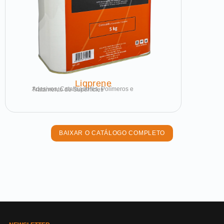
Liqprene
Adesivos, Catalisadores, Polímeros e Tratamento de Superfícies
BAIXAR O CATÁLOGO COMPLETO