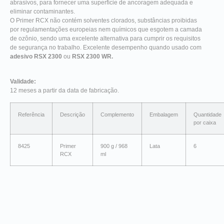
abrasivos, para fornecer uma superfície de ancoragem adequada e
eliminar contaminantes.
O Primer RCX não contém solventes clorados, substâncias proibidas
por regulamentações europeias nem químicos que esgotem a camada
de ozônio, sendo uma excelente alternativa para cumprir os requisitos
de segurança no trabalho. Excelente desempenho quando usado com
adesivo RSX 2300
ou
RSX 2300 WR.
Validade:
12 meses a partir da data de fabricação.
Referência
Descrição
Complemento
Embalagem
Quantidade
por caixa
8425
Primer
900 g / 968
Lata
6
RCX
ml