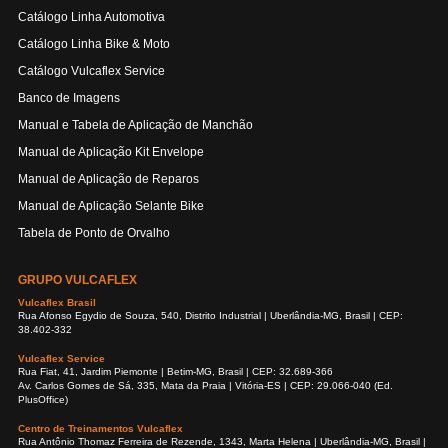
Catálogo Linha Automotiva
Catálogo Linha Bike & Moto
Catálogo Vulcaflex Service
Banco de Imagens
Manual e Tabela de Aplicação de Manchão
Manual de Aplicação Kit Envelope
Manual de Aplicação de Reparos
Manual de Aplicação Selante Bike
Tabela de Ponto de Orvalho
GRUPO VULCAFLEX
Vulcaflex Brasil
Rua Afonso Egydio de Souza, 540, Distrito Industrial | Uberlândia-MG, Brasil | CEP:
38.402-332
Vulcaflex Service
Rua Fiat, 41, Jardim Piemonte | Betim-MG, Brasil | CEP: 32.689-366
Av. Carlos Gomes de Sá, 335, Mata da Praia | Vitória-ES | CEP: 29.066-040 (Ed.
PlusOffice)
Centro de Treinamentos Vulcaflex
Rua Antônio Thomaz Ferreira de Rezende, 1343, Marta Helena | Uberlândia-MG, Brasil |