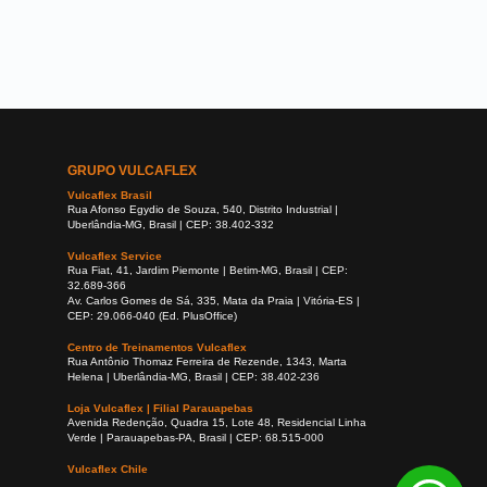
GRUPO VULCAFLEX
Vulcaflex Brasil
Rua Afonso Egydio de Souza, 540, Distrito Industrial |
Uberlândia-MG, Brasil | CEP: 38.402-332
Vulcaflex Service
Rua Fiat, 41, Jardim Piemonte | Betim-MG, Brasil | CEP:
32.689-366
Av. Carlos Gomes de Sá, 335, Mata da Praia | Vitória-ES |
CEP: 29.066-040 (Ed. PlusOffice)
Centro de Treinamentos Vulcaflex
Rua Antônio Thomaz Ferreira de Rezende, 1343, Marta
Helena | Uberlândia-MG, Brasil | CEP: 38.402-236
Loja Vulcaflex | Filial Parauapebas
Avenida Redenção, Quadra 15, Lote 48, Residencial Linha
Verde | Parauapebas-PA, Brasil | CEP: 68.515-000
Vulcaflex Chile