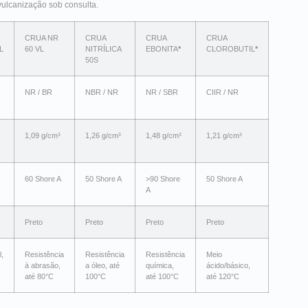
vulcanização sob consulta.
CRUA NR
CRUA
CRUA
CRUA
L
60 VL
NITRÍLICA
EBONITA
*
CLOROBUTIL
*
50S
NR / BR
NBR / NR
NR / SBR
CIIR / NR
1,09 g/cm³
1,26 g/cm³
1,48 g/cm³
1,21 g/cm³
60 Shore A
50 Shore A
>90 Shore
50 Shore A
A
Preto
Preto
Preto
Preto
,
Resistência
Resistência
Resistência
Meio
à abrasão,
a óleo, até
química,
ácido/básico,
até 80°C
100°C
até 100°C
até 120°C