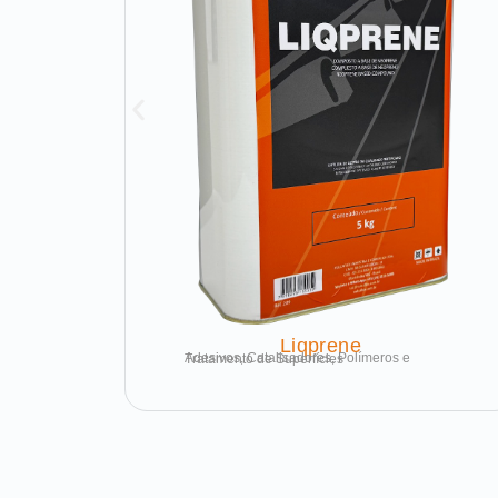
Liqprene
Adesivos, Catalisadores, Polímeros e Tratamento de Superfícies