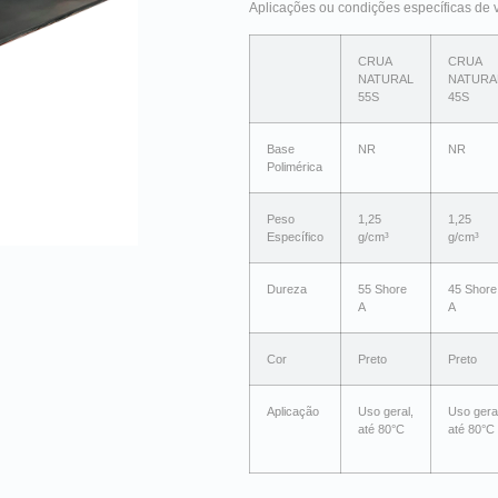
Aplicações ou condições específicas de 
CRUA
CRUA
NATURAL
NATURA
55S
45S
Base
NR
NR
Polimérica
Peso
1,25
1,25
Específico
g/cm³
g/cm³
Dureza
55 Shore
45 Shore
A
A
Cor
Preto
Preto
Aplicação
Uso geral,
Uso geral
até 80°C
até 80°C