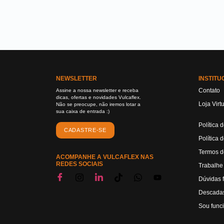
NEWSLETTER
INSTITU
Contato
Assine a nossa newsletter e receba
dicas, ofertas e novidades Vulcaflex.
Loja Virt
Não se preocupe, não iremos lotar a
sua caixa de entrada :)
Política 
CADASTRE-SE
Política 
Termos d
ACOMPANHE A VULCAFLEX NAS
REDES SOCIAIS
Trabalhe
Dúvidas 
Descadas
Sou func