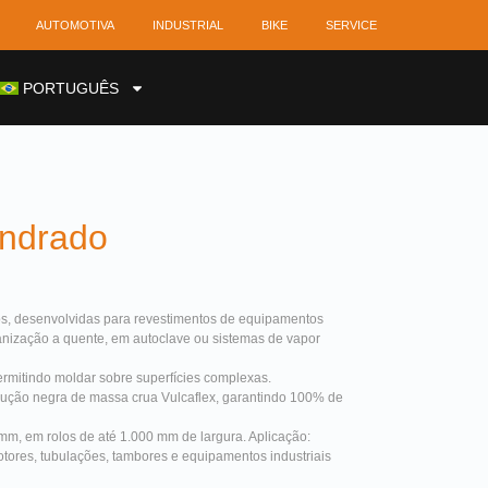
AUTOMOTIVA
INDUSTRIAL
BIKE
SERVICE
PORTUGUÊS
ndrado
os, desenvolvidas para revestimentos de equipamentos
canização a quente, em autoclave ou sistemas de vapor
permitindo moldar sobre superfícies complexas.
ção negra de massa crua Vulcaflex, garantindo 100% de
m, em rolos de até 1.000 mm de largura. Aplicação:
otores, tubulações, tambores e equipamentos industriais