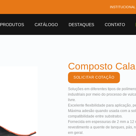
INSTITUCIONAL
PRODUTOS
CATÁLOGO
DESTAQUES
CONTATO
Composto Cala
SOLICITAR COTAÇÃO
Soluções em diferentes tipos de polímer
industriais por meio do processo de vul
livre.
Excelente flexibilidade para aplicação, 
Máxima adesão quando usada com a solu
compatibilidade entre substratos.
Fornecida em espessuras de 2 mm a 12 m
revestimento a quente de tanques, pás, r
em geral.