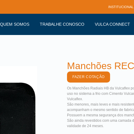
INSTITUCIONAL
QUEM SOMOS
TRABALHE CONOSCO
VULCA CONNECT
Manchões REC
FAZER COTAÇÃO
Os Manchões Radiais HB da Vulcaflex po
uso no sistema a frio com Cimento Vulca
Vulcaflex.
São menores, mais leves e mais resisten
acompanham o mesmo sentido de fabricaç
Possuem a mesma segurança dos manchõ
São ainda revestidos com uma camada d
validade de 24 meses.