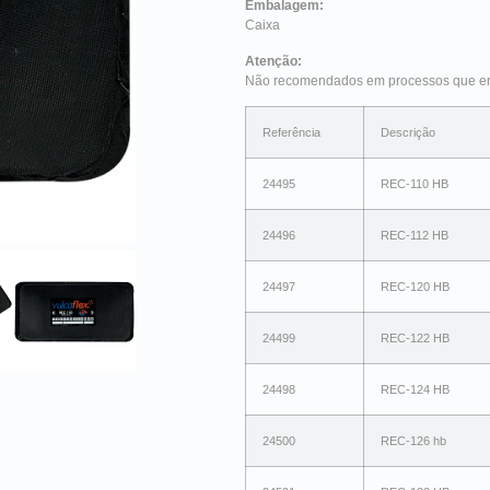
Embalagem:
Caixa
Atenção:
Não recomendados em processos que env
Referência
Descrição
24495
REC-110 HB
24496
REC-112 HB
24497
REC-120 HB
24499
REC-122 HB
24498
REC-124 HB
24500
REC-126 hb