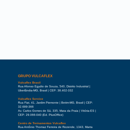
GRUPO VULCAFLEX
Vulcaflex Brasil
Rua Afonso Egydio de Souza, 540, Distrito Industrial |
Uberlândia-MG, Brasil | CEP: 38.402-332
Vulcaflex Service
Rua Fiat, 41, Jardim Piemonte | Betim-MG, Brasil | CEP:
32.689-366
Av. Carlos Gomes de Sá, 335, Mata da Praia | Vitória-ES |
CEP: 29.066-040 (Ed. PlusOffice)
Centro de Treinamentos Vulcaflex
Rua Antônio Thomaz Ferreira de Rezende, 1343, Marta