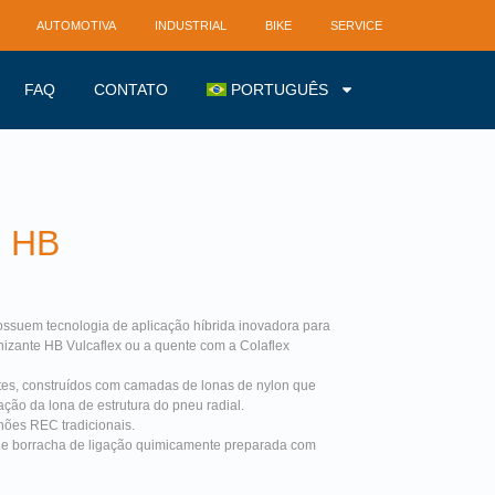
AUTOMOTIVA
INDUSTRIAL
BIKE
SERVICE
FAQ
CONTATO
PORTUGUÊS
 HB
ssuem tecnologia de aplicação híbrida inovadora para
nizante HB Vulcaflex ou a quente com a Colaflex
tes, construídos com camadas de lonas de nylon que
ão da lona de estrutura do pneu radial.
es REC tradicionais.
e borracha de ligação quimicamente preparada com