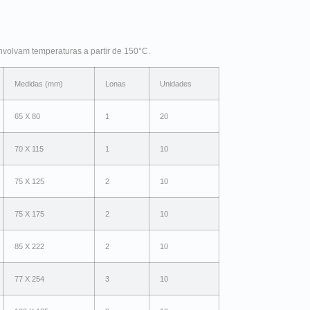
olvam temperaturas a partir de 150°C.
Medidas (mm)
Lonas
Unidades
65 X 80
1
20
70 X 115
1
10
75 X 125
2
10
75 X 175
2
10
85 X 222
2
10
77 X 254
3
10