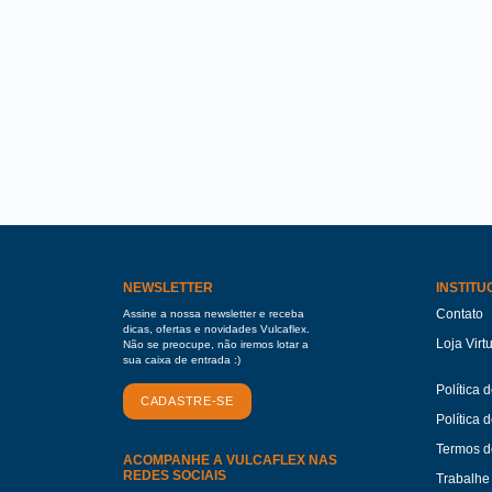
NEWSLETTER
INSTITU
Contato
Assine a nossa newsletter e receba
dicas, ofertas e novidades Vulcaflex.
Loja Virt
Não se preocupe, não iremos lotar a
sua caixa de entrada :)
Política 
CADASTRE-SE
Política 
Termos d
ACOMPANHE A VULCAFLEX NAS
REDES SOCIAIS
Trabalhe