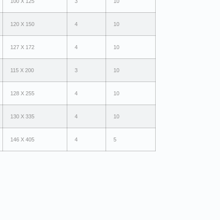
100 X 125
3
10
120 X 150
4
10
127 X 172
4
10
115 X 200
3
10
128 X 255
4
10
130 X 335
4
10
146 X 405
4
5