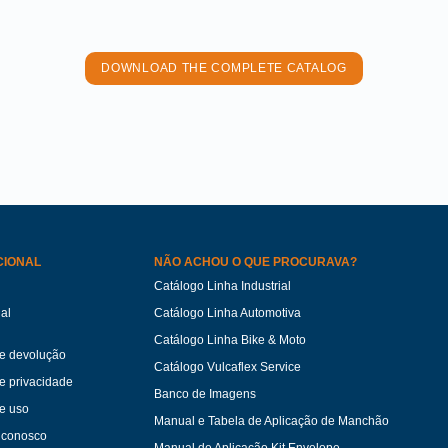
DOWNLOAD THE COMPLETE CATALOG
CIONAL
NÃO ACHOU O QUE PROCURAVA?
Catálogo Linha Industrial
ual
Catálogo Linha Automotiva
Catálogo Linha Bike & Moto
de devolução
Catálogo Vulcaflex Service
de privacidade
Banco de Imagens
e uso
Manual e Tabela de Aplicação de Manchão
 conosco