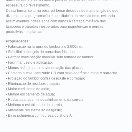
espessura do revestimento.
Dessa forma, se torna possível tomar decisões de manutenção no que
diz respeito a programação e substituição do revestimento, evitando
assim eventos indesejados com danos à carcaça metálica dos
tambores e paradas inesperadas para manutenção e perdas
produtivas nas plantas.
Propriedades:
• Fabricação na largura do tambor até 2.600mm;
• Substitui os lençóis de borrachas frisadas;
• Permite manutenção modular sem retirada do tambor;
• Fácil manuseio e aplicação;
• Menos esforço para movimentação das placas;
• Camada autovulcanizante CR com mais aderência metal x borracha;
• Proteção do tambor contra desgaste e corrosão;
• Eliminação de resíduos e sujeira;
• Maior coeficiente de atrito;
• Melhor escoamento de água;
• Reduz patinagem e desalinhamento da correia;
• Melhora a estabilidade da correia;
• Altamente resistente ao desgaste;
• Base polimérica com dureza 65 shore A.