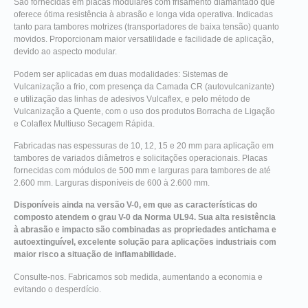
São fornecidas em placas modulares com frisamento diamantado que
oferece ótima resistência à abrasão e longa vida operativa. Indicadas
tanto para tambores motrizes (transportadores de baixa tensão) quanto
movidos. Proporcionam maior versatilidade e facilidade de aplicação,
devido ao aspecto modular.
Podem ser aplicadas em duas modalidades: Sistemas de
Vulcanização a frio, com presença da Camada CR (autovulcanizante)
e utilização das linhas de adesivos Vulcaflex, e pelo método de
Vulcanização a Quente, com o uso dos produtos Borracha de Ligação
e Colaflex Multiuso Secagem Rápida.
Fabricadas nas espessuras de 10, 12, 15 e 20 mm para aplicação em
tambores de variados diâmetros e solicitações operacionais. Placas
fornecidas com módulos de 500 mm e larguras para tambores de até
2.600 mm. Larguras disponíveis de 600 à 2.600 mm.
Disponíveis ainda na versão V-0, em que as características do
composto atendem o grau V-0 da Norma UL94. Sua alta resistência
à abrasão e impacto são combinadas as propriedades antichama e
autoextinguível, excelente solução para aplicações industriais com
maior risco a situação de inflamabilidade.
Consulte-nos. Fabricamos sob medida, aumentando a economia e
evitando o desperdício.