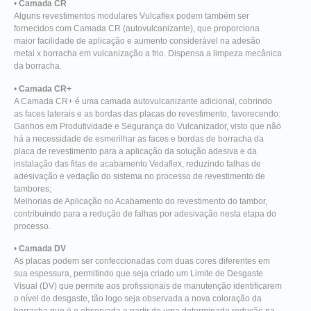
•
Camada CR
Alguns revestimentos modulares Vulcaflex podem também ser
fornecidos com Camada CR (autovulcanizante), que proporciona
maior facilidade de aplicação e aumento considerável na adesão
metal x borracha em vulcanização a frio. Dispensa a limpeza mecânica
da borracha.
•
Camada CR+
A Camada CR+ é uma camada autovulcanizante adicional, cobrindo
as faces laterais e as bordas das placas do revestimento, favorecendo:
Ganhos em Produtividade e Segurança do Vulcanizador, visto que não
há a necessidade de esmerilhar as faces e bordas de borracha da
placa de revestimento para a aplicação da solução adesiva e da
instalação das fitas de acabamento Vedaflex, reduzindo falhas de
adesivação e vedação do sistema no processo de revestimento de
tambores;
Melhorias de Aplicação no Acabamento do revestimento do tambor,
contribuindo para a redução de falhas por adesivação nesta etapa do
processo.
•
Camada DV
As placas podem ser confeccionadas com duas cores diferentes em
sua espessura, permitindo que seja criado um Limite de Desgaste
Visual (DV) que permite aos profissionais de manutenção identificarem
o nível de desgaste, tão logo seja observada a nova coloração da
borracha que é o observada a partir de uma determinada redução na