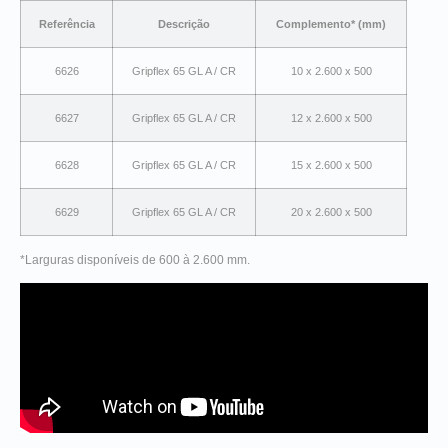
Referência
Descrição
Complemento* (mm)
6626
Gripflex 65 GL A / CR
10 x 2.600 x 500
6627
Gripflex 65 GL A / CR
12 x 2.600 x 500
6628
Gripflex 65 GL A / CR
15 x 2.600 x 500
6629
Gripflex 65 GL A / CR
20 x 2.600 x 500
*Larguras disponíveis de 600 à 2.600 mm.