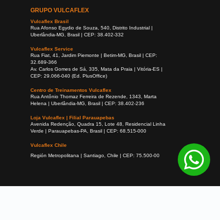
GRUPO VULCAFLEX
Vulcaflex Brasil
Rua Afonso Egydio de Souza, 540, Distrito Industrial |
Uberlândia-MG, Brasil | CEP: 38.402-332
Vulcaflex Service
Rua Fiat, 41, Jardim Piemonte | Betim-MG, Brasil | CEP:
32.689-366
Av. Carlos Gomes de Sá, 335, Mata da Praia | Vitória-ES |
CEP: 29.066-040 (Ed. PlusOffice)
Centro de Treinamentos Vulcaflex
Rua Antônio Thomaz Ferreira de Rezende, 1343, Marta
Helena | Uberlândia-MG, Brasil | CEP: 38.402-236
Loja Vulcaflex | Filial Parauapebas
Avenida Redenção, Quadra 15, Lote 48, Residencial Linha
Verde | Parauapebas-PA, Brasil | CEP: 68.515-000
Vulcaflex Chile
Región Metropolitana | Santiago, Chile | CEP: 75.500-00