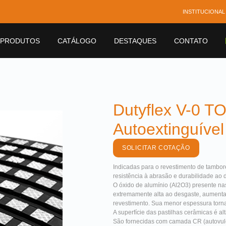
INSTITUCIONAL
PRODUTOS
CATÁLOGO
DESTAQUES
CONTATO
Dutyflex V-0 T
Autoextinguível
SOLICITAR COTAÇÃO
Indicadas para o revestimento de tambor
resistência à abrasão e durabilidade ao
O óxido de alumínio (Al2O3) presente na
extremamente alta ao desgaste, aumentan
revestimento. Sua menor espessura torna a
A superfície das pastilhas cerâmicas é a
São fornecidas com camada CR (autovul