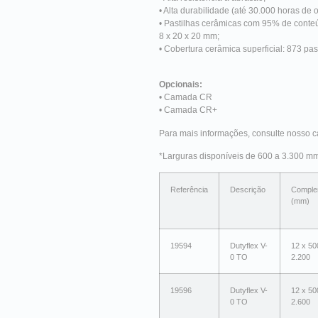
• Alta durabilidade (até 30.000 horas de
• Pastilhas cerâmicas com 95% de conte
8 x 20 x 20 mm;
• Cobertura cerâmica superficial: 873 past
Opcionais:
• Camada CR
• Camada CR+
Para mais informações, consulte nosso c
*Larguras disponíveis de 600 a 3.300 m
Referência
Descrição
Comple
(mm)
19594
Dutyflex V-
12 x 50
0 TO
2.200
19596
Dutyflex V-
12 x 50
0 TO
2.600