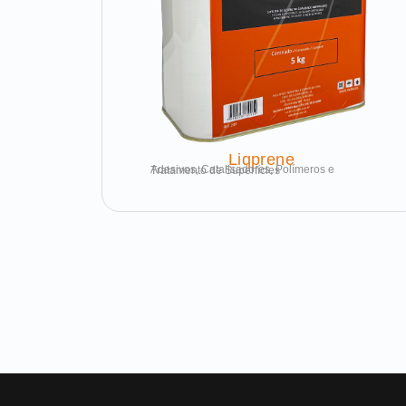
Liqprene
Adesivos, Catalisadores, Polímeros e Tratamento de Superfícies