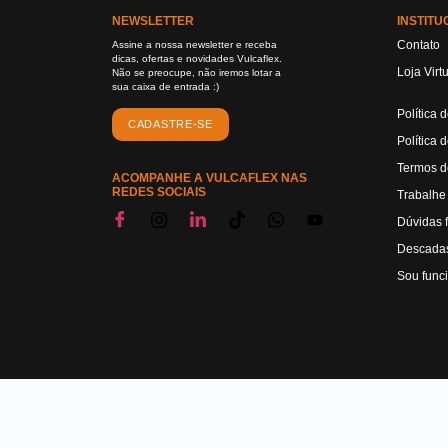
NEWSLETTER
INSTITU
Contato
Assine a nossa newsletter e receba
dicas, ofertas e novidades Vulcaflex.
Loja Virt
Não se preocupe, não iremos lotar a
sua caixa de entrada :)
Política 
CADASTRE-SE
Política 
Termos d
ACOMPANHE A VULCAFLEX NAS
REDES SOCIAIS
Trabalhe
Dúvidas 
Descadas
Sou func