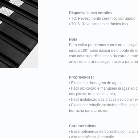
Disponíveis nas versões:
• TO: Revestimento cerâmico corrugado;
• TO-S: Revestimento cerâmico liso.
Nota:
Para evitar problemas com correias sujas
girada 180° após passar pelo ponto de de
com uma superfície limpa da correia tran
antes de entrar na seção traseira para p
Propriedades:
• Excelente drenagem de água;
• Fácil aplicação e manuseio graças ao 
nas placas de revestimento;
• Fácil instalação das placas devido à fle
• Excelente relação custo/benefício, es
borracha para turnover.
Características:
• Base polimérica de borracha com alta r
• Alta resistência à abrasão;