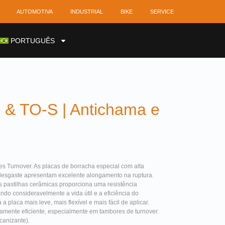
AUTOMOTIVA
INDUSTRIAL
BIKE
SERVICE
PORTUGUÊS
O & TO-S | Antichama e
es Turnover. As placas de borracha especial com alta
 desgaste apresentam excelente alongamento na ruptura.
s pastilhas cerâmicas proporciona uma resistência
do consideravelmente a vida útil e a eficiência do
 placa mais leve, mais flexível e mais fácil de aplicar.
ltamente eficiente, especialmente em tambores de turnover.
canizante).