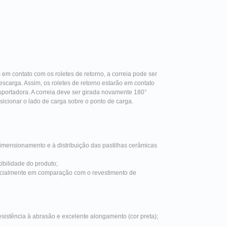
 em contato com os roletes de retorno, a correia pode ser
scarga. Assim, os roletes de retorno estarão em contato
sportadora. A correia deve ser girada novamente 180°
osicionar o lado de carga sobre o ponto de carga.
dimensionamento e à distribuição das pastilhas cerâmicas
xibilidade do produto;
pecialmente em comparação com o revestimento de
esistência à abrasão e excelente alongamento (cor preta);