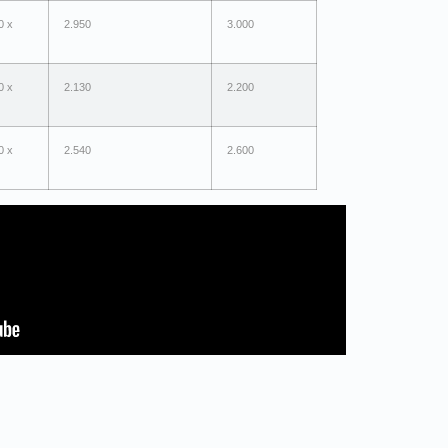
0 x
2.950
3.000
0 x
2.130
2.200
0 x
2.540
2.600