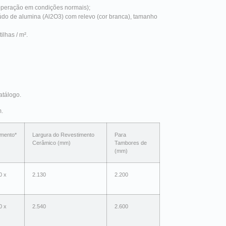
 operação em condições normais);
údo de alumina (Al2O3) com relevo (cor branca), tamanho
ilhas / m².
atálogo.
m.
mento*
Largura do Revestimento
Para
Cerâmico (mm)
Tambores de
(mm)
0 x
2.130
2.200
0 x
2.540
2.600