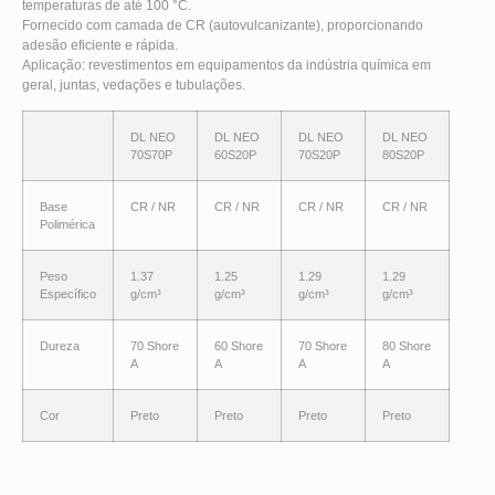
temperaturas de até 100 °C.
Fornecido com camada de CR (autovulcanizante), proporcionando
adesão eficiente e rápida.
Aplicação: revestimentos em equipamentos da indústria química em
geral, juntas, vedações e tubulações.
DL NEO
DL NEO
DL NEO
DL NEO
70S70P
60S20P
70S20P
80S20P
Base
CR / NR
CR / NR
CR / NR
CR / NR
Polimérica
Peso
1.37
1.25
1.29
1.29
Específico
g/cm³
g/cm³
g/cm³
g/cm³
Dureza
70 Shore
60 Shore
70 Shore
80 Shore
A
A
A
A
Cor
Preto
Preto
Preto
Preto