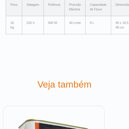
Peso
Voltagem
Potência
Pressão
Capacidade
Dimensõ
Máxima
de Fluxo
16
220 V
500 W
40 L/min
8 L
45 x 18,5
Kg
48 cm
Veja também