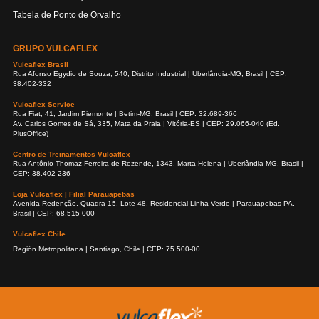
Tabela de Ponto de Orvalho
GRUPO VULCAFLEX
Vulcaflex Brasil
Rua Afonso Egydio de Souza, 540, Distrito Industrial | Uberlândia-MG, Brasil | CEP:
38.402-332
Vulcaflex Service
Rua Fiat, 41, Jardim Piemonte | Betim-MG, Brasil | CEP: 32.689-366
Av. Carlos Gomes de Sá, 335, Mata da Praia | Vitória-ES | CEP: 29.066-040 (Ed.
PlusOffice)
Centro de Treinamentos Vulcaflex
Rua Antônio Thomaz Ferreira de Rezende, 1343, Marta Helena | Uberlândia-MG, Brasil |
CEP: 38.402-236
Loja Vulcaflex | Filial Parauapebas
Avenida Redenção, Quadra 15, Lote 48, Residencial Linha Verde | Parauapebas-PA,
Brasil | CEP: 68.515-000
Vulcaflex Chile
Región Metropolitana | Santiago, Chile | CEP: 75.500-00