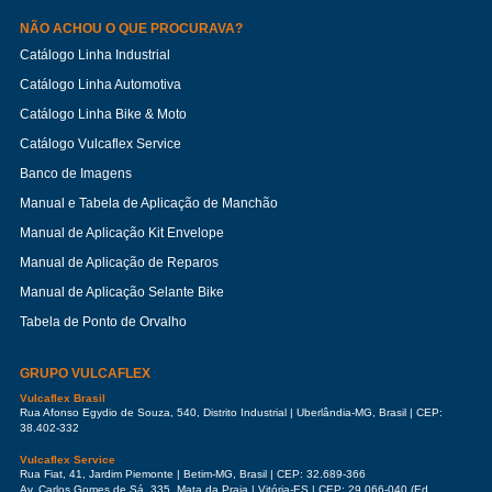
NÃO ACHOU O QUE PROCURAVA?
Catálogo Linha Industrial
Catálogo Linha Automotiva
Catálogo Linha Bike & Moto
Catálogo Vulcaflex Service
Banco de Imagens
Manual e Tabela de Aplicação de Manchão
Manual de Aplicação Kit Envelope
Manual de Aplicação de Reparos
Manual de Aplicação Selante Bike
Tabela de Ponto de Orvalho
GRUPO VULCAFLEX
Vulcaflex Brasil
Rua Afonso Egydio de Souza, 540, Distrito Industrial | Uberlândia-MG, Brasil | CEP:
38.402-332
Vulcaflex Service
Rua Fiat, 41, Jardim Piemonte | Betim-MG, Brasil | CEP: 32.689-366
Av. Carlos Gomes de Sá, 335, Mata da Praia | Vitória-ES | CEP: 29.066-040 (Ed.