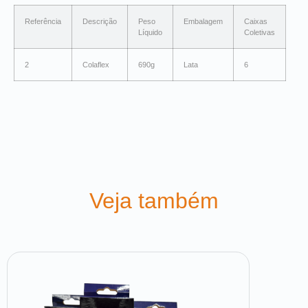
Referência
Descrição
Peso
Embalagem
Caixas
Líquido
Coletivas
2
Colaflex
690g
Lata
6
Veja também