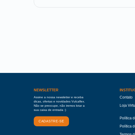
NEWSLETTER
INSTITU
Contato
Assine a nossa newsletter e receba
dicas, ofertas e novidades Vulcaflex.
Loja Virt
Não se preocupe, não iremos lotar a
sua caixa de entrada :)
Política 
CADASTRE-SE
Política 
Termos d