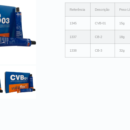
Referência
Descrição
Peso Lí
1345
CVB-01
15g
1337
CB-2
18g
1338
CB-3
32g