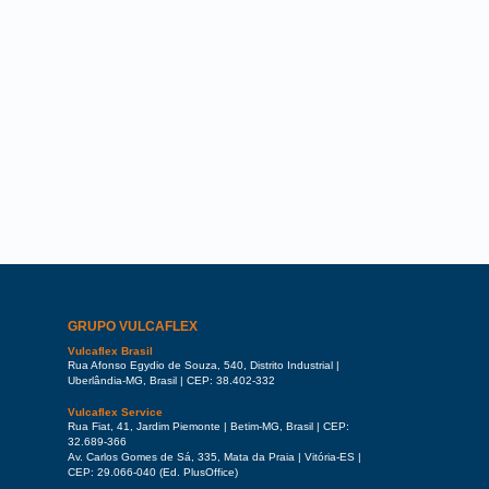
GRUPO VULCAFLEX
Vulcaflex Brasil
Rua Afonso Egydio de Souza, 540, Distrito Industrial |
Uberlândia-MG, Brasil | CEP: 38.402-332
Vulcaflex Service
Rua Fiat, 41, Jardim Piemonte | Betim-MG, Brasil | CEP:
32.689-366
Av. Carlos Gomes de Sá, 335, Mata da Praia | Vitória-ES |
CEP: 29.066-040 (Ed. PlusOffice)