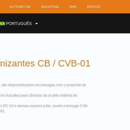
AUTOMOTIVA
INDUSTRIAL
BIKE
SERVICE
PORTUGUÊS
nizantes CB / CVB-01
são disponibilizados em bisnagas com o propósito de
ros Vulcaflex para câmaras de ar pelo sistema de
 RC-02 e demais reparos a frio, sendo a bisnaga CVB-
-01.