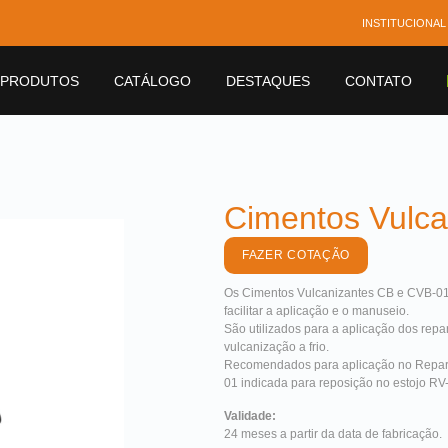
INSTITUCIONAL
PRODUTOS
CATÁLOGO
DESTAQUES
CONTATO
Cimentos Vulca
FAZER COTAÇÃO
Os Cimentos Vulcanizantes CB e CVB-01 
facilitar a aplicação e o manuseio.
São utilizados para a aplicação dos repa
vulcanização a frio.
Recomendados para aplicação no Reparo
01 indicada para reposição no estojo RV
Validade:
24 meses a partir da data de fabricação.