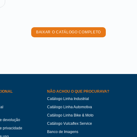
BAIXAR O CATÁLOGO COMPLETO
CIONAL
NÃO ACHOU O QUE PROCURAVA?
Catálogo Linha Industrial
ual
Catálogo Linha Automotiva
Catálogo Linha Bike & Moto
de devolução
Catálogo Vulcaflex Service
de privacidade
Banco de Imagens
e uso