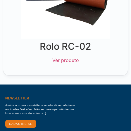
Rolo RC-02
Ver produto
NEWSLETTER
Assine a nossa newsletter e receba dicas, ofertas e
novidades Vulcaflex. Não se preocupe, não iremos
lotar a sua caixa de entrada :)
CADASTRE-SE