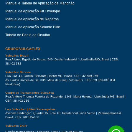
Manual e Tabela de Aplicação de Manchão
Manual de Aplicação Kit Envelope
Manual de Aplicação de Reparos
Manual de Aplicação Selante Bike
Tabela de Ponto de Orvalho
GRUPO VULCAFLEX
Vulcaflex Brasil
Rua Afonso Egydio de Souza, 540, Distrito Industrial | Uberlândia-MG, Brasil | CEP:
38.402-332
Vulcaflex Service
Rua Fiat, 41, Jardim Piemonte | Betim-MG, Brasil | CEP: 32.689-366
Av. Carlos Gomes de Sá, 335, Mata da Praia | Vitória-ES | CEP: 29.066-040 (Ed.
PlusOffice)
Centro de Treinamentos Vulcaflex
Rua Antônio Thomaz Ferreira de Rezende, 1343, Marta Helena | Uberlândia-MG, Brasil |
CEP: 38.402-236
Loja Vulcaflex | Filial Parauapebas
Avenida Redenção, Quadra 15, Lote 48, Residencial Linha Verde | Parauapebas-PA,
Brasil | CEP: 68.515-000
Vulcaflex Chile
Región Metropolitana | Santiago, Chile | CEP: 75.500-00