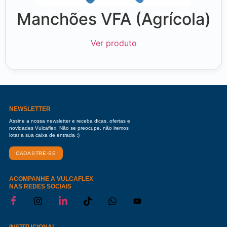
Manchões VFA (Agrícola)
Ver produto
NEWSLETTER
Assine a nossa newsletter e receba dicas, ofertas e
novidades Vulcaflex. Não se preocupe, não iremos
lotar a sua caixa de entrada :)
CADASTRE-SE
ACOMPANHE A VULCAFLEX
NAS REDES SOCIAIS