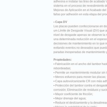
adhesiva e instalar las tiras de acabado 
sistema en el proceso de revestimiento 
Mejoras de Aplicación en el Acabado del 
fallas por adhesión en esta etapa del pro
• Capa DV
Las placas pueden confeccionarse en dos 
um Límite de Desgaste Visual (DV) que ay
nivel de desgaste apenas se observe la n
una determinada reducción en el espesor 
decisiones de mantenimiento en lo que re
evitando eventos no deseados que pueda
paradas inesperadas de mantenimiento y 
Propiedades:
• Fabricación en el ancho del tambor ha
rebordeadas;
• Permite un mantenimiento modular sin la
• Menos esfuerzo para mover las placas;
• Capa autovulcanizante CR con más adh
• Protección del tambor contra el desgast
corrosión; Eliminación de residuos y suc
• Mayor coeficiente de fricción;
• Mejor drenaje del agua;
• Reduce el deslizamiento y la desalineac