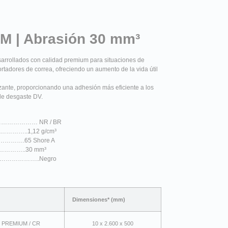
M | Abrasión 30 mm³
arrollados con calidad premium para situaciones de
tadores de correa, ofreciendo un aumento de la vida útil
ante, proporcionando una adhesión más eficiente a los
 de desgaste DV.
…………… NR / BR
…..1,12 g/cm³
….65 Shore A
…..30 mm³
…………..Negro
Dimensiones* (mm)
65 PREMIUM / CR
10 x 2.600 x 500