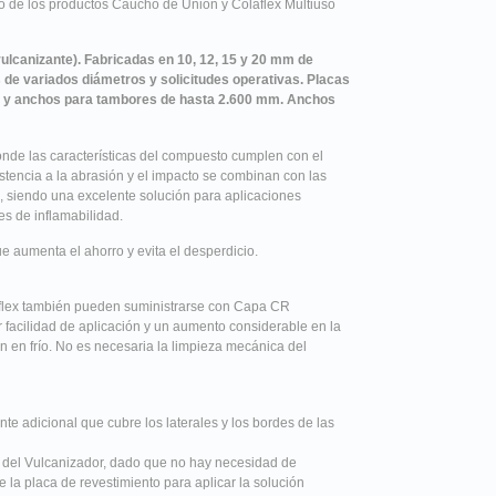
o de los productos Caucho de Unión y Colaflex Multiuso
ulcanizante). Fabricadas en 10, 12, 15 y 20 mm de
 de variados diámetros y solicitudes operativas. Placas
 y anchos para tambores de hasta 2.600 mm. Anchos
onde las características del compuesto cumplen con el
stencia a la abrasión y el impacto se combinan con las
, siendo una excelente solución para aplicaciones
es de inflamabilidad.
 aumenta el ahorro y evita el desperdicio.
flex también pueden suministrarse con Capa CR
 facilidad de aplicación y un aumento considerable en la
 en frío. No es necesaria la limpieza mecánica del
 adicional que cubre los laterales y los bordes de las
 del Vulcanizador, dado que no hay necesidad de
 la placa de revestimiento para aplicar la solución