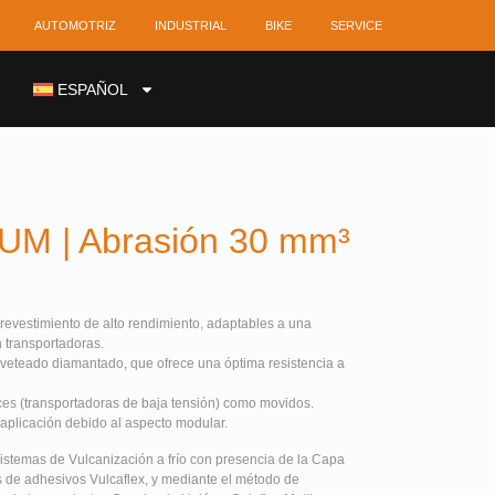
AUTOMOTRIZ
INDUSTRIAL
BIKE
SERVICE
ESPAÑOL
UM | Abrasión 30 mm³
revestimiento de alto rendimiento, adaptables a una
 transportadoras.
veteado diamantado, que ofrece una óptima resistencia a
ces (transportadoras de baja tensión) como movidos.
 aplicación debido al aspecto modular.
stemas de Vulcanización a frío con presencia de la Capa
s de adhesivos Vulcaflex, y mediante el método de