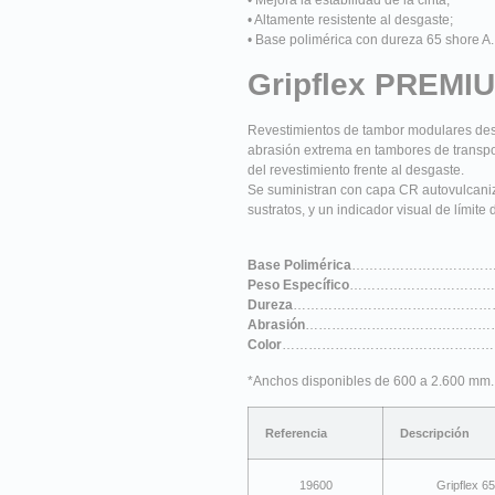
• Mejora la estabilidad de la cinta;
• Altamente resistente al desgaste;
• Base polimérica con dureza 65 shore A.
Gripflex PREMIU
Revestimientos de tambor modulares des
abrasión extrema en tambores de transpor
del revestimiento frente al desgaste.
Se suministran con capa CR autovulcaniz
sustratos, y un indicador visual de límite
Base Polimérica
………………………………
Peso Específico
……………………………………
Dureza
………………………………………………
Abrasión
……………………………………………
Color
………………………………………………
*Anchos disponibles de 600 a 2.600 mm.
Referencia
Descripción
19600
Gripflex 