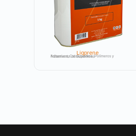
Liqprene
Adhesivos, Catalizadores, Polímeros y Tratamiento de Superficies