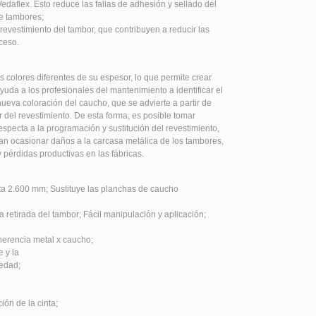
Vedaflex. Esto reduce las fallas de adhesión y sellado del
de tambores;
revestimiento del tambor, que contribuyen a reducir las
ceso.
colores diferentes de su espesor, lo que permite crear
uda a los profesionales del mantenimiento a identificar el
ueva coloración del caucho, que se advierte a partir de
del revestimiento. De esta forma, es posible tomar
specta a la programación y sustitución del revestimiento,
n ocasionar daños a la carcasa metálica de los tambores,
pérdidas productivas en las fábricas.
sta 2.600 mm; Sustituye las planchas de caucho
 retirada del tambor; Fácil manipulación y aplicación;
erencia metal x caucho;
e y la
iedad;
ión de la cinta;