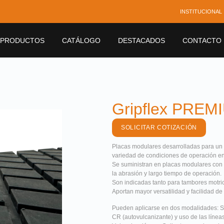
INSTITUCIONAL
PRODUCTOS
CATÁLOGO
DESTACADOS
CONTACTO
Gripflex PREMI
SOLICITAR COTIZACIÓN
Placas modulares desarrolladas para un 
variedad de condiciones de operación en
Se suministran en placas modulares con 
la abrasión y largo tiempo de operación.
Son indicadas tanto para tambores motri
Aportan mayor versatilidad y facilidad de
Pueden aplicarse en dos modalidades: Si
CR (autovulcanizante) y uso de las línea